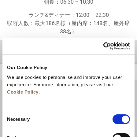
朝食：06:30 – 10:30
ランチ&ディナー：12:00 – 22:30
収容人数：最大186名様（屋内席：148名、屋外席
38名）
目的地
Our Cookie Policy
トップに戻る
We use cookies to personalise and improve your user
experience. For more information, please visit our
Cookie Policy
.
Consent
Necessary
Selection