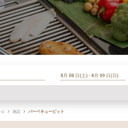
ール
施設
バーベキューピット