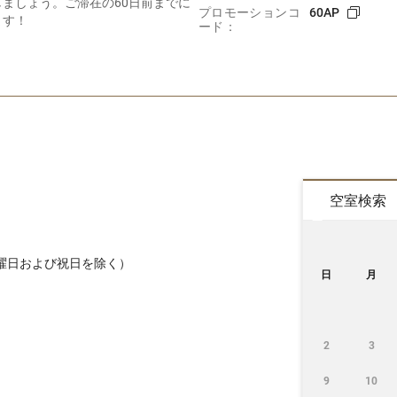
ましょう。ご滞在の60日前までに
プロモーションコ
60AP
ます！
ード：
空室検索
曜日および祝日を除く）
日
月
2
3
9
10