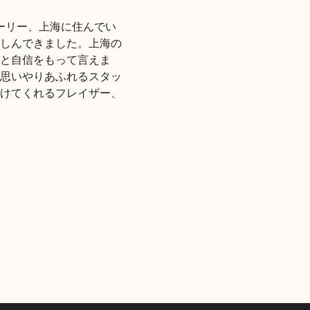
ローリー、上海に住んでい
私は夫と一緒に
しんできました。上海の
めにこの都市に
と自信をもって言えま
に、客室やキッ
思いやりあふれるスタッ
自宅にいるよう
けてくれるフレイザー、
がらも、出しゃ
Uno S
強くおすすめし
今も感謝してい