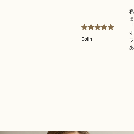
私
ま
「
す
Colin
フ
あ