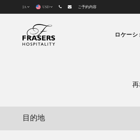
JA
USD
ご予約内容
ロケーシ
再
目的地