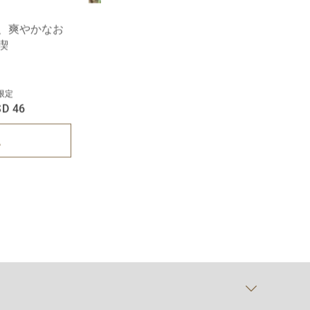
、爽やかなお
喫
限定
D 46
認