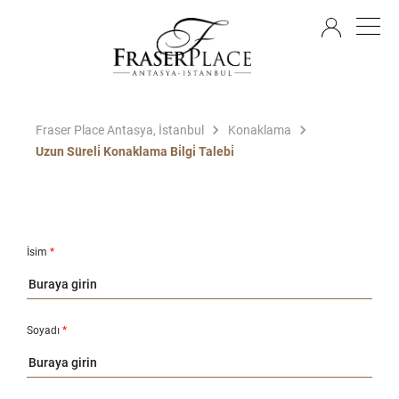
TR
Fraser Place Antasya, İstanbul
Konaklama
Uzun Süreli̇ Konaklama Bi̇lgi̇ Talebi̇
İsim
*
Soyadı
*