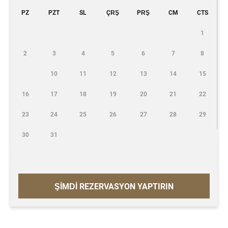
PZ
PZT
SL
ÇRŞ
PRŞ
CM
CTS
1
2
3
4
5
6
7
8
10
11
12
13
14
15
16
17
18
19
20
21
22
23
24
25
26
27
28
29
30
31
ŞİMDİ REZERVASYON YAPTIRIN