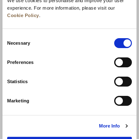
We use cookies to personalise and improve your user
experience. For more information, please visit our
Cookie Policy
.
Consent
Necessary
Selection
Preferences
Statistics
Sürdürülebilirlik
İş Geliştirme
Marketing
Bize Ulaşın
En İyi Fiyat Garantisi
Gizlilik Politikası
Kullanım Şartları
More Info