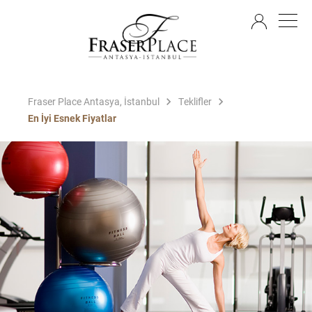
TR
Fraser Place Antasya, İstanbul
Teklifler
En İyi Esnek Fiyatlar